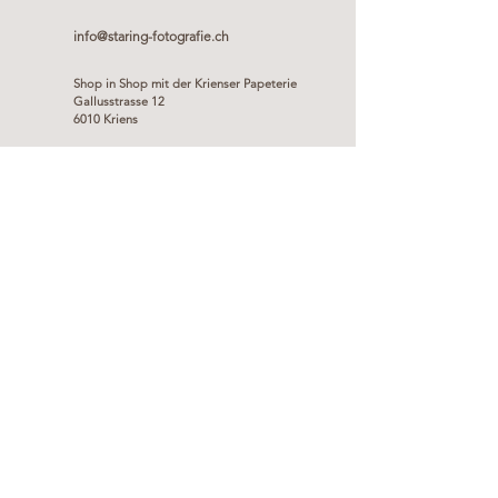
info@staring-fotografie.ch
Shop in Shop mit der Krienser Papeterie
Gallusstrasse 12
6010 Kriens​
Staring Fotografie
Gallusstrasse 12
6010 Kriens
info@staring-fotografie.ch
Kontakt
©2026 staring-fotografie.ch